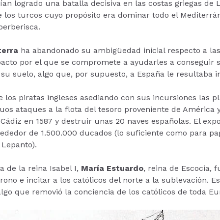
n logrado una batalla decisiva en las costas griegas de Le
 los turcos cuyo propósito era dominar todo el Mediterrá
erberisca.
terra
ha abandonado su ambigüedad inicial respecto a las
 pacto por el que se compromete a ayudarles a conseguir
 su suelo, algo que, por supuesto, a España le resultaba i
de los piratas ingleses asediando con sus incursiones las p
os ataques a la flota del tesoro proveniente de América ya
 Cádiz en 1587 y destruir unas 20 naves españolas. El expo
rededor de 1.500.000 ducados (lo suficiente como para p
 Lepanto).
 de la reina Isabel I,
María Estuardo
, reina de Escocia, 
rono e incitar a los católicos del norte a la sublevación. E
go que removió la conciencia de los católicos de toda Euro