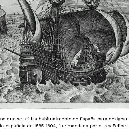
no que se utiliza habitualmente en España para designar a
o-española de 1585-1604, fue mandada por el rey Felipe I