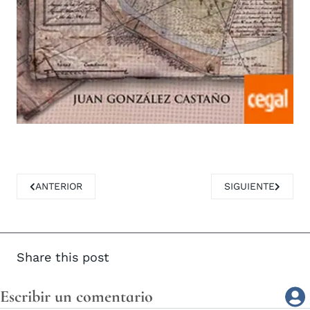
ARTÍCULO ANTERIOR: BREVE HISTORIA DE LA REGIÓN DE
ARTÍCULO SIGUIEN
ANTERIOR
SIGUIENTE
Share this post
Escribir un comentario