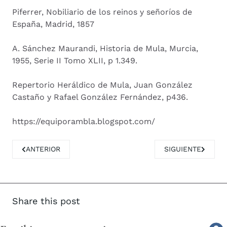
Piferrer, Nobiliario de los reinos y señoríos de
España, Madrid, 1857
A. Sánchez Maurandi, Historia de Mula, Murcia,
1955, Serie II Tomo XLII, p 1.349.
Repertorio Heráldico de Mula, Juan González
Castaño y Rafael González Fernández, p436.
https://equiporambla.blogspot.com/
ARTÍCULO ANTERIOR: FAMILIA PEREZ DE MOLINA
ARTÍCULO SIGUIE
ANTERIOR
SIGUIENTE
Share this post