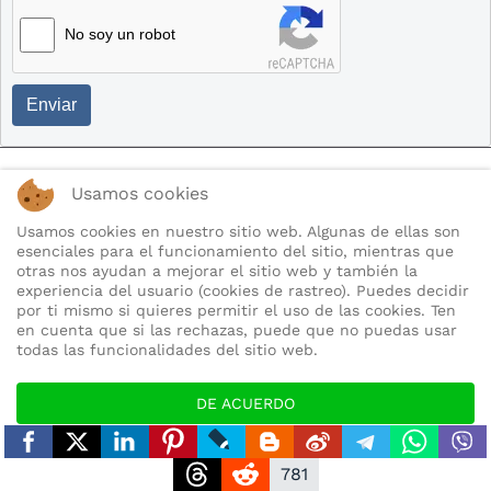
No soy un robot
Enviar
CEMENTERIO DE MULA
Usamos cookies
CASCO ANTIGUO DE MULA
Usamos cookies en nuestro sitio web. Algunas de ellas son
esenciales para el funcionamiento del sitio, mientras que
otras nos ayudan a mejorar el sitio web y también la
MAPA DE MULA 1886
experiencia del usuario (cookies de rastreo). Puedes decidir
por ti mismo si quieres permitir el uso de las cookies. Ten
MAPA HERALDICO DE MULA
en cuenta que si las rechazas, puede que no puedas usar
todas las funcionalidades del sitio web.
DE ACUERDO
CITA PREVIA SALUD
RECHAZAR
781
FARMACIAS DE GUARDIA