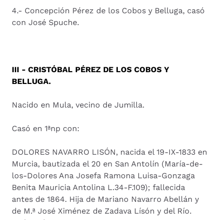
4.- Concepción Pérez de los Cobos y Belluga, casó
con José Spuche.
III - CRISTÓBAL PÉREZ DE LOS COBOS Y
BELLUGA.
Nacido en Mula, vecino de Jumilla.
Casó en 1ªnp con:
DOLORES NAVARRO LISÓN, nacida el 19-IX-1833 en
Murcia, bautizada el 20 en San Antolín (María-de-
los-Dolores Ana Josefa Ramona Luisa-Gonzaga
Benita Mauricia Antolina L.34-F.109); fallecida
antes de 1864. Hija de Mariano Navarro Abellán y
de M.ª José Ximénez de Zadava Lísón y del Río.