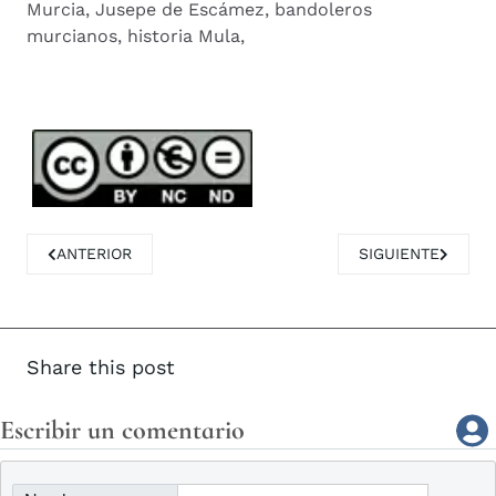
Murcia, Jusepe de Escámez, bandoleros
murcianos, historia Mula,
ARTÍCULO ANTERIOR: LOS ENIGMAS DE LA CULTURA ARGÁR
ARTÍCULO SIGUIE
ANTERIOR
SIGUIENTE
Share this post
Escribir un comentario