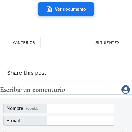
Ver documento
ARTÍCULO ANTERIOR: LA HISTORIA DEL AGUA EN MULA , D
ARTÍCULO SIGUIE
ANTERIOR
SIGUIENTE
Share this post
Escribir un comentario
Nombre
requerido
E-mail