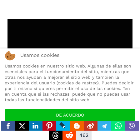
Usamos cookies
Usamos cookies en nuestro sitio web. Algunas de ellas son
esenciales para el funcionamiento del sitio, mientras que
otras nos ayudan a mejorar el sitio web y también la
experiencia del usuario (cookies de rastreo). Puedes decidir
por ti mismo si quieres permitir el uso de las cookies. Ten
en cuenta que si las rechazas, puede que no puedas usar
todas las funcionalidades del sitio web.
DE ACUERDO
RECHAZAR
462