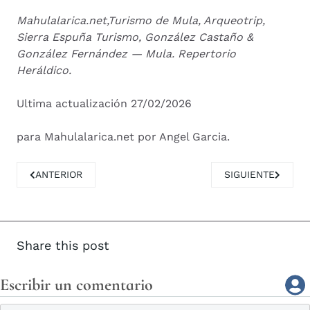
Mahulalarica.net,
Turismo de Mula, Arqueotrip,
Sierra Espuña Turismo, González Castaño &
González Fernández — Mula. Repertorio
Heráldico.
Ultima actualización 27/02/2026
para Mahulalarica.net por Angel Garcia.
ARTÍCULO ANTERIOR: LA IGLESIA DE SAN MIGUEL DE MULA
ARTÍCULO SIGUIE
ANTERIOR
SIGUIENTE
Share this post
Escribir un comentario