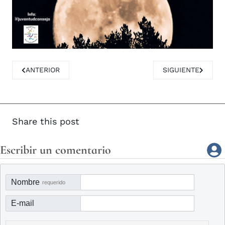
ARTÍCULO ANTERIOR: ESTE JUEVES 11 DE AGOSTO FIESTA
ARTÍCULO SIGUIE
ANTERIOR
SIGUIENTE
Share this post
Escribir un comentario
Nombre
requerido
E-mail