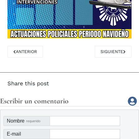
ARTÍCULO ANTERIOR: RETIRADA Y DESTRUCCIÓN DE VEHÍ
ARTÍCULO SIGUIE
ANTERIOR
SIGUIENTE
Share this post
Escribir un comentario
Nombre
requerido
E-mail