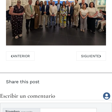
ARTÍCULO ANTERIOR: MULA ENTRE LOS MUNICIPIOS VÍCTI
ARTÍCULO SIGUIE
ANTERIOR
SIGUIENTE
Share this post
Escribir un comentario
Nombre
requerido