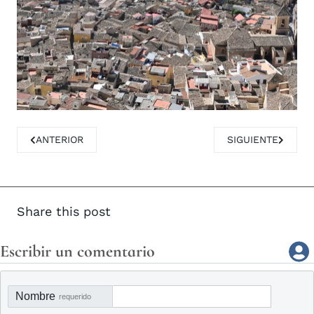
ARTÍCULO ANTERIOR: SE SOLICITA EL 2% CULTURAL PARA 
ARTÍCULO SIGUIE
ANTERIOR
SIGUIENTE
Share this post
Escribir un comentario
Nombre
requerido