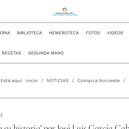
TORIA
BIBLIOTECA
HEMEROTECA
FOTOS
VIDEOS
RECETAS
SEGUNDA MANO
Está aquí:
Inicio
NOTICIAS
Comarca Noroeste
22
 su historia’ por José Luis García Cab