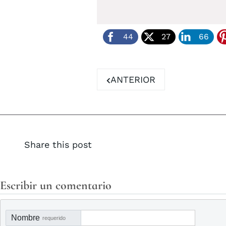
44
27
66
ARTÍCULO ANTERIOR: DIA
ANTERIOR
Share this post
Escribir un comentario
Nombre
requerido