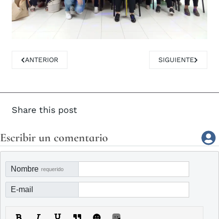
ARTÍCULO ANTERIOR: MEDIO AMBIENTE HABILITA UN SERVI
ARTÍCULO SIGUIE
ANTERIOR
SIGUIENTE
Share this post
Escribir un comentario
Nombre
requerido
E-mail