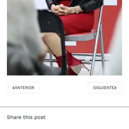
ARTÍCULO ANTERIOR: CAMPOS DEL RÍO CORTA EL CAMINO 
ARTÍCULO SIGUIE
ANTERIOR
SIGUIENTE
Share this post