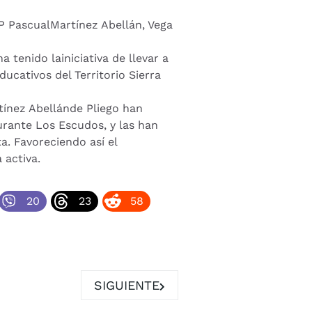
IP PascualMartínez Abellán, Vega
 tenido lainiciativa de llevar a
ucativos del Territorio Sierra
tínez Abellánde Pliego han
urante Los Escudos, y las han
a. Favoreciendo así el
 activa.
20
23
58
 BIENVENIDA A SUS MAJESTADES LOS REYES MAGOS
ARTÍCULO SIGUIENTE: PROGRAMACI
SIGUIENTE