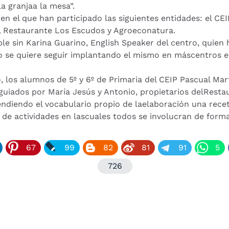
a granjaa la mesa”.
en el que han participado las siguientes entidades: el CE
el Restaurante Los Escudos y Agroeconatura.
le sin Karina Guarino, English Speaker del centro, quien ha
to se quiere seguir implantando el mismo en máscentros ed
, los alumnos de 5º y 6º de Primaria del CEIP Pascual Mar
guiados por María Jesús y Antonio, propietarios delResta
endiendo el vocabulario propio de laelaboración una recet
o de actividades en lascuales todos se involucran de forma
67
99
82
81
91
5
726
GO SE LLENA DE ILUSIÓN PARA ACOGER Y DAR LA