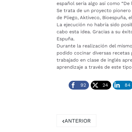
español sería algo así como “De l
Se trata de un proyecto pionero 
de Pliego, Aktiveco, Bioespuña, 
La ejecución no habría sido posib
cabo esta idea. Gracias a su éxi
Espuña.
Durante la realización del mismo
podido cocinar diversas recetas 
trabajado en clase de inglés apr
aprendizaje a través de este tip
92
24
84
ARTÍCULO ANTERIOR: PLIE
ANTERIOR