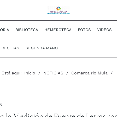
TORIA
BIBLIOTECA
HEMEROTECA
FOTOS
VIDEOS
RECETAS
SEGUNDA MANO
Está aquí:
Inicio
NOTICIAS
Comarca rio Mula
26
ra la V edición de Fuente de Letras co