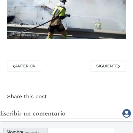
ARTÍCULO ANTERIOR: PRESENTACIÓN DEL I BIENAL BANDÍ
ARTÍCULO SIGUIE
ANTERIOR
SIGUIENTE
Share this post
Escribir un comentario
Nombre
requerido