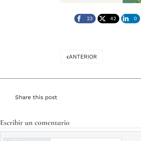
23
42
0
ARTÍCULO ANTERIOR: CLA
ANTERIOR
Share this post
Escribir un comentario