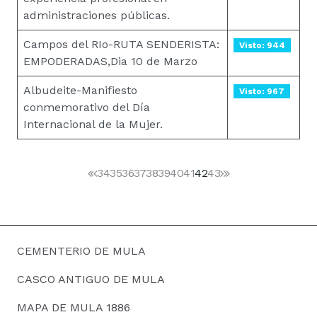
administraciones públicas.
Campos del RIo-RUTA SENDERISTA:
Visto: 944
EMPODERADAS,Dia 10 de Marzo
Albudeite-Manifiesto
Visto: 967
conmemorativo del Día
Internacional de la Mujer.
34
35
36
37
38
39
40
41
42
43
CEMENTERIO DE MULA
CASCO ANTIGUO DE MULA
MAPA DE MULA 1886