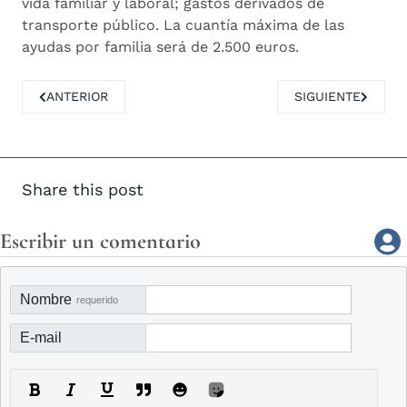
vida familiar y laboral; gastos derivados de
transporte público. La cuantía máxima de las
ayudas por familia será de 2.500 euros.
ARTÍCULO ANTERIOR: CULTURA PROGRAMA CON LOS AYUNT
ARTÍCULO SIGUIE
ANTERIOR
SIGUIENTE
Share this post
Escribir un comentario
Nombre
requerido
E-mail