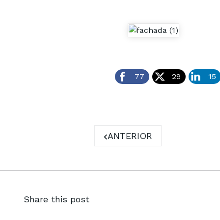
77
29
15
ARTÍCULO ANTERIOR: LA
ANTERIOR
Share this post