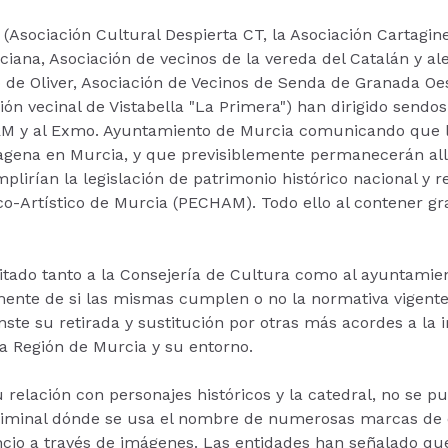
s (Asociación Cultural Despierta CT, la Asociación Cartag
ciana, Asociación de vecinos de la vereda del Catalán y a
 de Oliver, Asociación de Vecinos de Senda de Granada Oest
ón vecinal de Vistabella "La Primera") han dirigido sendos
RM y al Exmo. Ayuntamiento de Murcia comunicando que l
tagena en Murcia, y que previsiblemente permanecerán all
plirían la legislación de patrimonio histórico nacional y r
co-Artístico de Murcia (PECHAM). Todo ello al contener g
citado tanto a la Consejería de Cultura como al ayuntami
ente de si las mismas cumplen o no la normativa vigente 
 inste su retirada y sustitución por otras más acordes a la
a Región de Murcia y su entorno.
su relación con personajes históricos y la catedral, no se
liminal dónde se usa el nombre de numerosas marcas de 
io a través de imágenes. Las entidades han señalado que