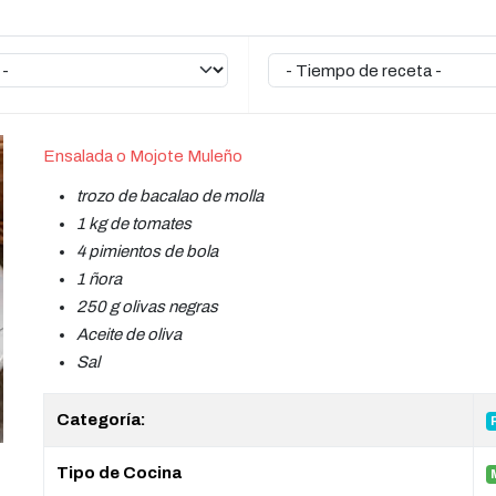
Ensalada o Mojote Muleño
trozo de bacalao de molla
1 kg de tomates
4 pimientos de bola
1 ñora
250 g olivas negras
Aceite de oliva
Sal
Categoría:
Tipo de Cocina