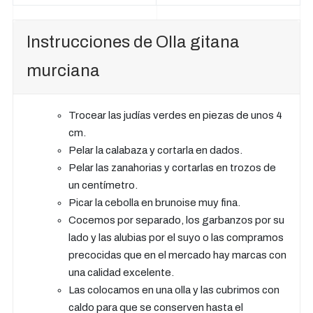
k
p
s
t
Instrucciones de Olla gitana
murciana
Trocear las judías verdes en piezas de unos 4
cm.
Pelar la calabaza y cortarla en dados.
Pelar las zanahorias y cortarlas en trozos de
un centímetro.
Picar la cebolla en brunoise muy fina.
Cocemos por separado, los garbanzos por su
lado y las alubias por el suyo o las compramos
precocidas que en el mercado hay marcas con
una calidad excelente.
Las colocamos en una olla y las cubrimos con
caldo para que se conserven hasta el