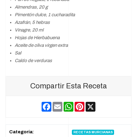
Almendras, 20 g
Pimentón dulce, 1 cucharadita
Azafrán, 5 hebras
Vinagre, 20 ml
Hojas de Hierbabuena
Aceite de oliva virgen extra
Sal
Caldo de verduras
Compartir Esta Receta
F
E
W
P
X
a
m
h
i
c
a
a
n
e
i
t
t
b
l
s
e
o
A
r
Categoría:
RECETAS MURCIANAS
o
p
e