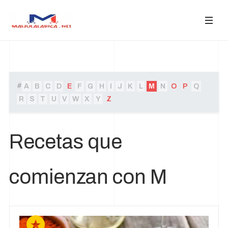
#
A
B
C
D
E
F
G
H
I
J
K
L
M
N
O
P
Q
R
S
T
U
V
W
X
Y
Z
Recetas que
comienzan con M