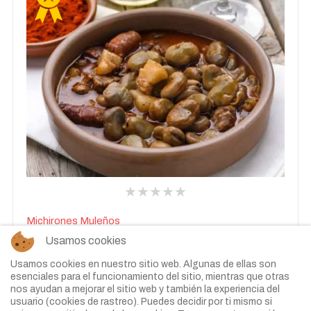
Michirones Muleños
Usamos cookies
1 kg de habas secas 1 chorizo picante 1 chorizo dulce 1
cabeza de ajo 4 hojas de laurel 1 trozo de punta de pecho
Usamos cookies en nuestro sitio web. Algunas de ellas son
esenciales para el funcionamiento del sitio, mientras que otras
1 trozo de panceta fresca cortada en dados 1 trozo de
nos ayudan a mejorar el sitio web y también la experiencia del
morro, rabo,...
usuario (cookies de rastreo). Puedes decidir por ti mismo si