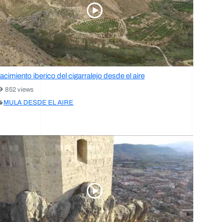
acimiento iberico del cigarralejo desde el aire
852 views
MULA DESDE EL AIRE