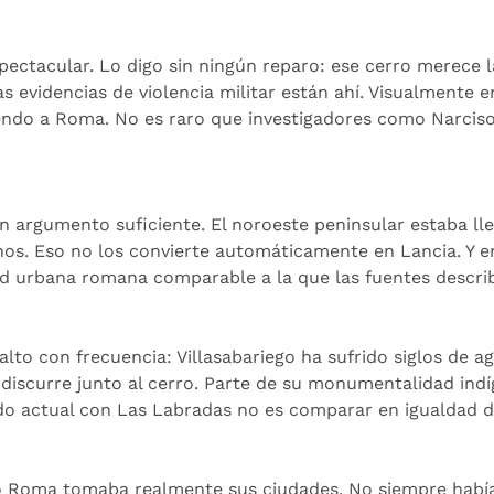
pectacular. Lo digo sin ningún reparo: ese cerro merece l
s evidencias de violencia militar están ahí. Visualmente
tiendo a Roma. No es raro que investigadores como Narcis
 argumento suficiente. El noroeste peninsular estaba l
nos. Eso no los convierte automáticamente en Lancia. Y e
d urbana romana comparable a la que las fuentes describe
lto con frecuencia: Villasabariego ha sufrido siglos de agr
discurre junto al cerro. Parte de su monumentalidad indí
o actual con Las Labradas no es comparar en igualdad d
o Roma tomaba realmente sus ciudades. No siempre había u