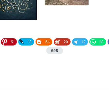
51
13
54
29
12
28
598