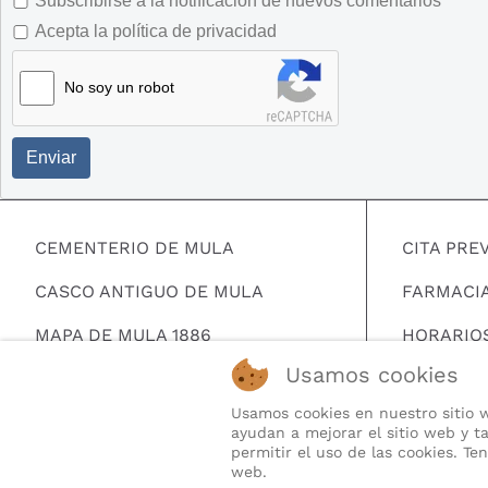
Subscribirse a la notificación de nuevos comentarios
Acepta la política de privacidad
No soy un robot
Enviar
CEMENTERIO DE MULA
CITA PRE
CASCO ANTIGUO DE MULA
FARMACI
MAPA DE MULA 1886
HORARIO
Usamos cookies
MAPA HERALDICO DE MULA
BUSCAR 
Usamos cookies en nuestro sitio w
TELEFONO
ayudan a mejorar el sitio web y ta
permitir el uso de las cookies. T
QUIENES
web.