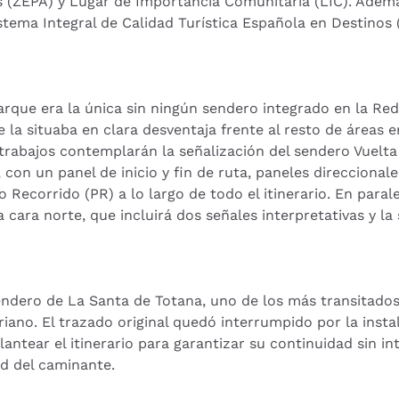
es (ZEPA) y Lugar de Importancia Comunitaria (LIC). Ade
Sistema Integral de Calidad Turística Española en Destinos
arque era la única sin ningún sendero integrado en la Re
e la situaba en clara desventaja frente al resto de áreas 
 trabajos contemplarán la señalización del sendero Vuelta 
con un panel de inicio y fin de ruta, paneles direcciona
corrido (PR) a lo largo de todo el itinerario. En parale
cara norte, que incluirá dos señales interpretativas y la 
sendero de La Santa de Totana, uno de los más transitado
iano. El trazado original quedó interrumpido por la inst
plantear el itinerario para garantizar su continuidad sin in
d del caminante.