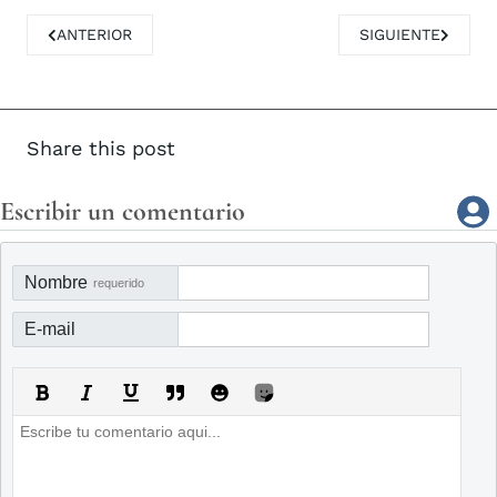
ARTÍCULO ANTERIOR: CAMPOS DEL RÍO LIQUIDA LA DEUDA
ARTÍCULO SIGUIE
ANTERIOR
SIGUIENTE
Share this post
Escribir un comentario
Nombre
requerido
E-mail