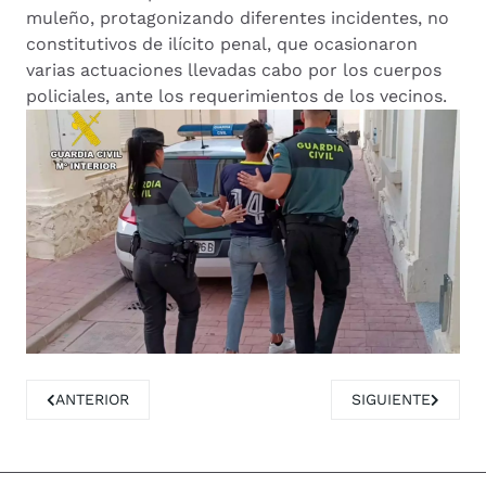
muleño, protagonizando diferentes incidentes, no
constitutivos de ilícito penal, que ocasionaron
varias actuaciones llevadas cabo por los cuerpos
policiales, ante los requerimientos de los vecinos.
ARTÍCULO ANTERIOR: SE PRESENTAN LA CAMPAÑA DE VE
ARTÍCULO SIGUIEN
ANTERIOR
SIGUIENTE