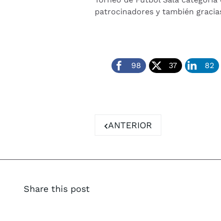
patrocinadores y también gracia
98
37
82
ARTÍCULO ANTERIOR: EL 
ANTERIOR
Share this post