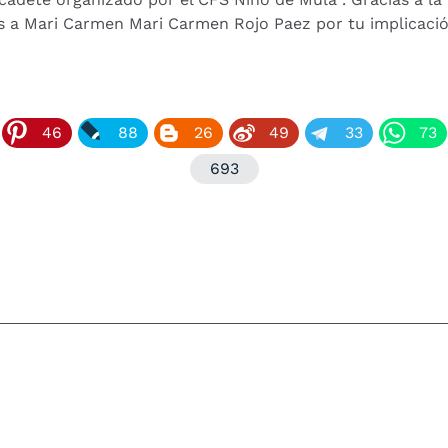
s a Mari Carmen Mari Carmen Rojo Paez por tu implicación
46
88
26
49
33
73
693
ALCALDE DE MULA SERÁ NOMBRADO PRESIDENTE D