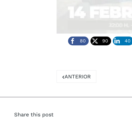
80
90
40
ARTÍCULO ANTERIOR: EST
ANTERIOR
Share this post