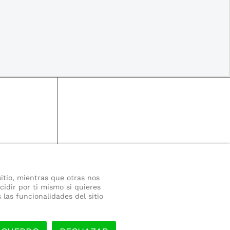
itio, mientras que otras nos
cidir por ti mismo si quieres
las funcionalidades del sitio