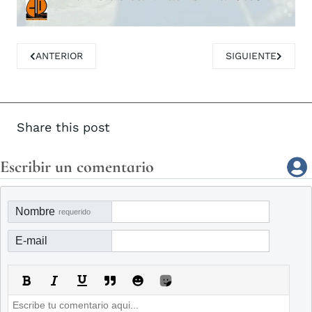
ARTÍCULO ANTERIOR: RESUMÉN DE SESIÓN: PLENO MUNICI
ARTÍCULO SIGUIE
ANTERIOR
SIGUIENTE
Share this post
Escribir un comentario
Nombre
requerido
E-mail