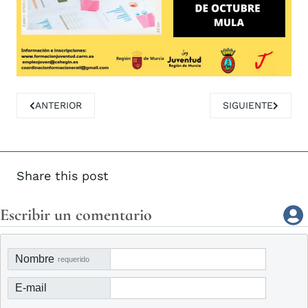
ARTÍCULO ANTERIOR: EL MULEÑO C.F, SACA SU CAMPAÑA 
ARTÍCULO SIGUIE
ANTERIOR
SIGUIENTE
Share this post
Escribir un comentario
Nombre
requerido
E-mail